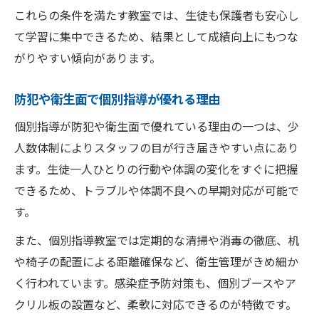
個別指導の現場で確認すべき安全対策リス
これらの条件を満たす教室では、生徒も保護者も安心し
ト
て学習に集中できるため、結果として成績向上にもつな
個別指導の安全性を体験談で確かめる重要
がりやすい傾向があります。
性
個別指導の安全意識が高い塾の特徴とは
防犯や衛生面で個別指導が優れる理由
個別指導が防犯や衛生面で優れている理由の一つは、少
人数体制によりスタッフの目が行き届きやすい点にあり
ます。生徒一人ひとりの行動や体調の変化をすぐに把握
できるため、トラブルや体調不良への早期対応が可能で
す。
また、個別指導教室では定期的な清掃や消毒の徹底、机
や椅子の配置による距離確保など、衛生管理がきめ細か
く行われています。感染症予防対策も、個別ブースやア
クリル板の設置など、柔軟に対応できるのが特徴です。