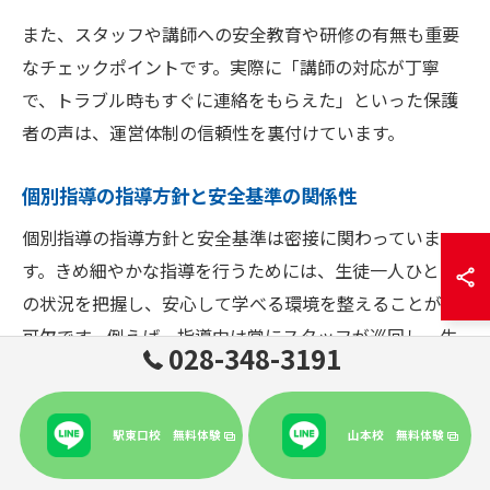
また、スタッフや講師への安全教育や研修の有無も重要
なチェックポイントです。実際に「講師の対応が丁寧
で、トラブル時もすぐに連絡をもらえた」といった保護
者の声は、運営体制の信頼性を裏付けています。
個別指導の指導方針と安全基準の関係性
個別指導の指導方針と安全基準は密接に関わっていま
す。きめ細やかな指導を行うためには、生徒一人ひとり
の状況を把握し、安心して学べる環境を整えることが不
可欠です。例えば、指導中は常にスタッフが巡回し、生
028-348-3191
徒や講師の様子を確認する体制が敷かれている塾も多く
あります。
駅東口校 無料体験
山本校 無料体験
また、指導方針として「生徒の自立を促す」と同時に、
「安全を最優先する」という考え方を明示している塾