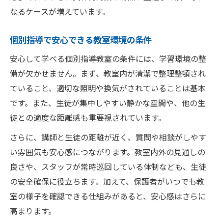
個別指導で確認したい講師の質と体制
なるケースが増えています。
個別指導教室の衛生管理がもたらす安心感
個別指導で安心できる教室環境の条件
個別指導で後悔しないための安全基準とは
個別指導で後悔しない安全基準の見極め方
安心して学べる個別指導教室の条件には、学習環境の整
備が欠かせません。まず、教室内が清潔で整理整頓され
個別指導の安全性を担保する運営体制の特
ていること、適切な照明や換気がされていることは基本
徴
です。また、生徒が集中しやすい静かな空間や、他の生
個別指導の指導方針と安全基準の関係性
徒との適度な距離感も重要視されています。
個別指導選びで後悔しないための注意点
さらに、講師と生徒の距離が近く、質問や相談がしやす
個別指導の安全評価と第三者の意見活用法
い雰囲気も安心感につながります。教室内外の見通しの
安全性を徹底的にチェックする個別指導の条件
良さや、スタッフが常時巡回している体制なども、生徒
個別指導の安全性を徹底的に比較する方法
の安全確保に役立ちます。加えて、保護者がいつでも教
個別指導の安全条件を見極めるための質問
室の様子を確認できる仕組みがあると、安心感はさらに
例
高まります。