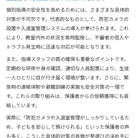
個別指導で保護者が確認すべき安全対策
個別指導の安全性を高めるためには、さまざまな具体的
安心できる個別指導のサポート体制の特徴
対策が不可欠です。代表的なものとして、防犯カメラの
設置や入退室管理システムの導入が挙げられます。これ
失敗しない個別指導選びの安全対策
により、教室内外の状況を常時監視し、不審者の侵入や
個別指導選びで失敗しない安全基準の確認
トラブル発生時に迅速な対応が可能となります。
法
また、指導スタッフの質の確保も重要なポイントです。
個別指導の安全対策を見極めるポイント
定期的な研修や身元確認、適切な人員配置により、生徒
個別指導の契約前に必ず確認したい事項
一人ひとりに目が行き届く環境が整います。さらに、緊
個別指導で避けるべき危険な特徴とは
急時の連絡体制や避難訓練の実施も安全対策の一環で
個別指導の安全性とサポートの充実度検証
す。これらの取り組みは、保護者からの信頼獲得にも直
教室選びで重視すべき個別指導の安全ポイント
結しています。
個別指導教室選びで安全重視の視点とは
実際に「防犯カメラや入退室管理がしっかりしているた
個別指導の安全性を支える教室の設備
め、子どもを安心して預けられる」といった保護者の声
個別指導の防犯対策と入退室管理の重要性
も多く、こうした具体的対策の有無が塾選びの決め手に