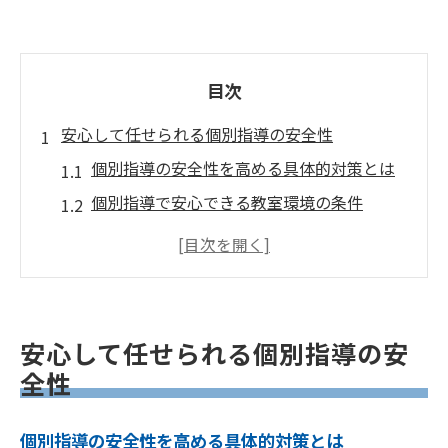
目次
安心して任せられる個別指導の安全性
個別指導の安全性を高める具体的対策とは
個別指導で安心できる教室環境の条件
防犯や衛生面で個別指導が優れる理由
個別指導と保護者の不安軽減のポイント
個別指導で注意すべき安全チェック項目
個別指導における安心環境の見極め方
安心して任せられる個別指導の安
個別指導の安心環境を見抜くチェック法
全性
個別指導選びで重視したい衛生管理体制
個別指導の安全性を高める具体的対策とは
個別指導における講師体制の信頼性とは