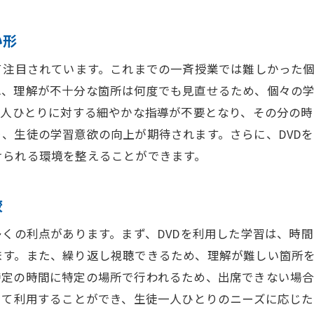
塾でのDVD学習がもたらす新しい学びのスタイル
従来の学習スタイルとの違い
い形
映像教材が持つ教育的効果
て注目されています。これまでの一斉授業では難しかった個
視覚と聴覚を活用した学びの利点
れ、理解が不十分な箇所は何度でも見直せるため、個々の
インタラクティブな学習体験の提供
一人ひとりに対する細やかな指導が不要となり、その分の
、生徒の学習意欲の向上が期待されます。さらに、DVD
個々の学習スタイルに合わせた柔軟性
けられる環境を整えることができます。
新しい学びのスタイルが持つ可能性
未来の学び方は塾のDVD学習で決まる
較
教育のデジタル化とDVD学習
多くの利点があります。まず、DVDを利用した学習は、時
次世代教育におけるDVDの役割
ます。また、繰り返し視聴できるため、理解が難しい箇所
DVD学習が教育に与える影響と展望
特定の時間に特定の場所で行われるため、出席できない場
未来の教育におけるDVD学習の可能性
して利用することができ、生徒一人ひとりのニーズに応じた
教育環境の変化とDVD学習の適応