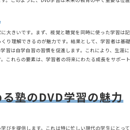
す。このように、DVD学習は未来の教育の中で重要な位
個々の興味を深める学びの追求
果
自由な学びがもたらすモチベーションアップ
塾のDVD学習で効率的な勉強法を手に入れる方法
常に大きいです。まず、視覚と聴覚を同時に使った学習は
効率的な学習プランの立て方
っくり理解できるのが魅力です。結果として、学習者は基
D学習は自学自習の習慣を促進します。これにより、生涯
DVD教材を最大限に活用するテクニック
す。これらの要素は、学習者の将来にわたる成長をサポー
目標に向けた効果的な学習戦略
学習効率を上げるための工夫
反復学習を助けるDVDの活用法
効率的な学びを実現するための心構え
る塾のDVD学習の魅力
塾のDVD学習が教育に変革をもたらす瞬間
教育現場での革新事例
DVD学習が変える教育の現状
い学びを提供します。これは特に忙しい現代の学生にとっ