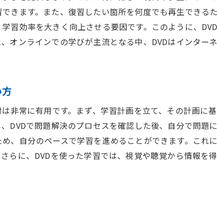
学びの質を高めるための革新
習できます。また、復習したい箇所を何度でも再生できる
従来の教育とDVD学習の融合
学習効率を大きく向上させる要因です。このように、DV
教育の未来を切り開く新たな取り組み
、オンラインでの学びが主流となる中、DVDはインター
革新的な学びがもたらす教育の進化
い方
材は非常に有用です。まず、学習計画を立て、その計画に基
、DVDで問題解決のプロセスを確認した後、自分で問題
ため、自分のペースで学習を進めることができます。これ
さらに、DVDを使った学習では、視覚や聴覚から情報を