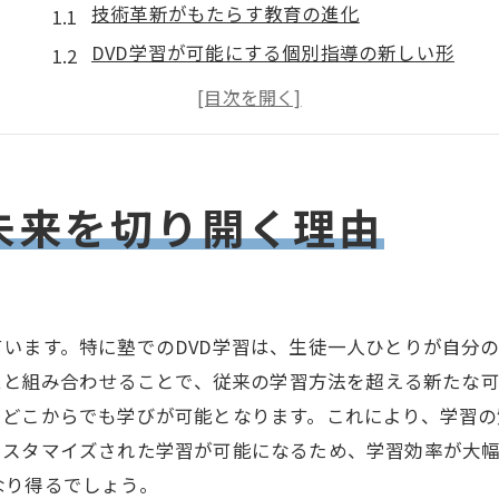
技術革新がもたらす教育の進化
DVD学習が可能にする個別指導の新しい形
塾でのDVD学習と従来の学習方法の比較
進化する教育の中でのDVD学習の役割
未来の教育におけるDVD学習の位置付け
DVD学習が学習者に与える長期的な効果
未来を切り開く理由
自分のペースで進める塾のDVD学習の魅力
時間と場所を選ばない学習のメリット
自宅学習をサポートするDVD教材の使い方
います。特に塾でのDVD学習は、生徒一人ひとりが自分
自律的学習を促進するDVD学習の特長
ームと組み合わせることで、従来の学習方法を超える新たな
進捗に合わせた学習計画の立て方
、どこからでも学びが可能となります。これにより、学習
理解度に応じた再生速度の調整法
カスタマイズされた学習が可能になるため、学習効率が大
自分のペースで学ぶことの重要性
なり得るでしょう。