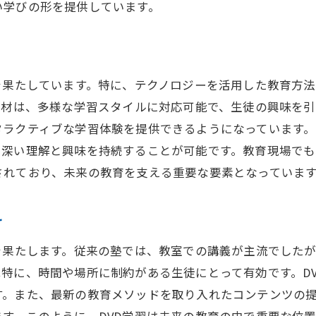
い学びの形を提供しています。
未来の学習者が求める新たな学び
塾におけるDVD学習の効果的な活用法とは
最適なDVD教材の選び方
を果たしています。特に、テクノロジーを活用した教育方法
学習効果を高める視聴テクニック
教材は、多様な学習スタイルに対応可能で、生徒の興味を
DVD学習と他の学習方法の組み合わせ
タラクティブな学習体験を提供できるようになっています。
学習後の復習と定着を助ける方法
深い理解と興味を持続することが可能です。教育現場でも
効果的な学習環境の整え方
されており、未来の教育を支える重要な要素となっていま
学習成果を最大化するためのポイント
塾でのDVD学習が提供する自由な学びの可能性
け
制約からの解放と学びの自由
を果たします。従来の塾では、教室での講義が主流でしたが
時間管理の自由度が生む効果
特に、時間や場所に制約がある生徒にとって有効です。D
個別ニーズに応える学習のカスタマイズ
す。また、最新の教育メソッドを取り入れたコンテンツの
学びを広げるDVD学習の多様性