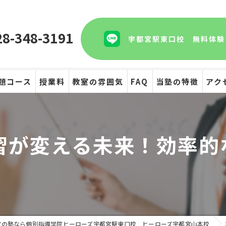
28-348-3191
宇都宮駅東口校 無料体験
題コース
授業料
教室の雰囲気
FAQ
当塾の特徴
アク
テスト
学習が変える未来！効率的
受験
個別指導
宮の塾なら個別指導学院ヒーローズ宇都宮駅東口校 ヒーローズ宇都宮山本校