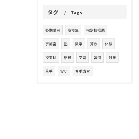
タグ
Tags
冬期講習
高校生
指定校推薦
宇都宮
塾
数学
算数
体験
授業料
宿題
学習
習慣
対策
苦手
安い
春季講習