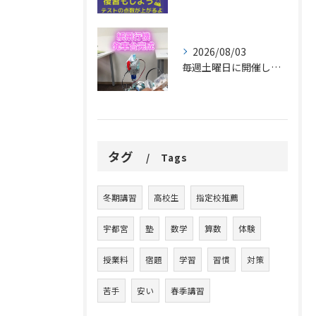
2026/08/03
毎週土曜日に開催しているプログラミング教室で、紙飛行機を飛ば...
タグ
Tags
冬期講習
高校生
指定校推薦
宇都宮
塾
数学
算数
体験
授業料
宿題
学習
習慣
対策
苦手
安い
春季講習