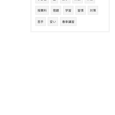
授業料
宿題
学習
習慣
対策
苦手
安い
春季講習