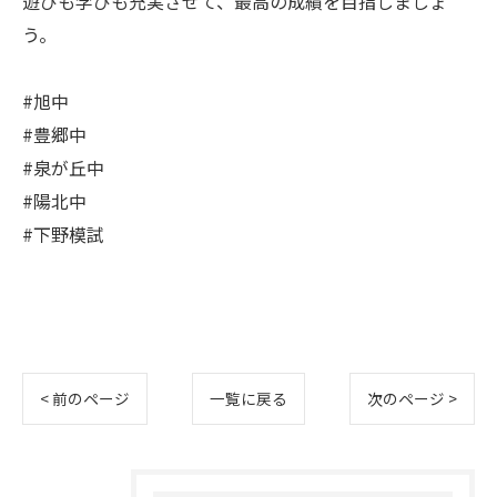
遊びも学びも充実させて、最高の成績を目指しましょ
う。
#旭中
#豊郷中
#泉が丘中
#陽北中
#下野模試
< 前のページ
一覧に戻る
次のページ >