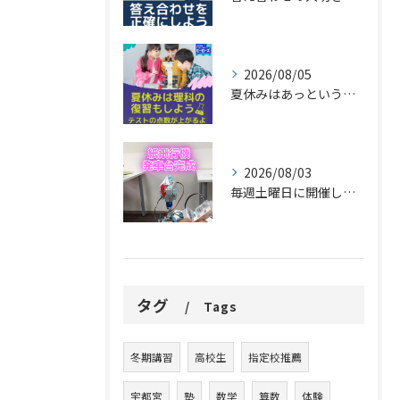
2026/08/05
夏休みはあっという間に過ぎ去ります。
2026/08/03
毎週土曜日に開催しているプログラミング教室で、紙飛行機を飛ば...
タグ
Tags
冬期講習
高校生
指定校推薦
宇都宮
塾
数学
算数
体験