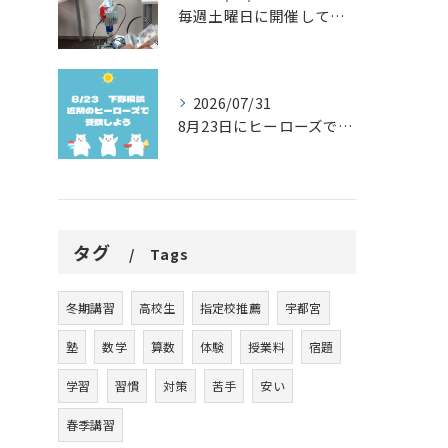
毎週土曜日に開催しているプログラミング教室で、紙飛行機を飛ば...
2026/07/31
8月23日にヒーローズで下野模試を実施します。
タグ
Tags
冬期講習
高校生
指定校推薦
宇都宮
塾
数学
算数
体験
授業料
宿題
学習
習慣
対策
苦手
安い
春季講習