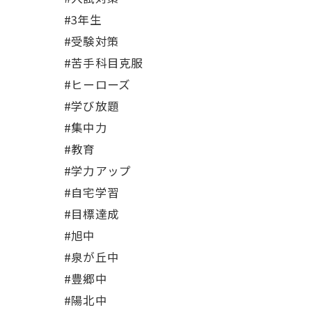
#3年生
#受験対策
#苦手科目克服
#ヒーローズ
#学び放題
#集中力
#教育
#学力アップ
#自宅学習
#目標達成
#旭中
#泉が丘中
#豊郷中
#陽北中