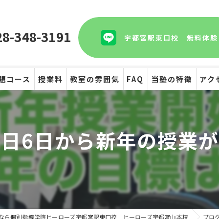
28-348-3191
宇都宮駅東口校 無料体験
題コース
授業料
教室の雰囲気
FAQ
当塾の特徴
アク
テスト
日6日から新年の授業
受験
個別指導
なら個別指導学院ヒーローズ宇都宮駅東口校 ヒーローズ宇都宮山本校
ブロ